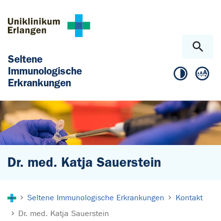
Zum Hauptinhalt springen
Skip to page footer
Seltene
Immunologische
Erkrankungen
Dr. med. Katja Sauerstein
Sie sind hier:
Seltene Immunologische Erkrankungen
Kontakt
Dr. med. Katja Sauerstein