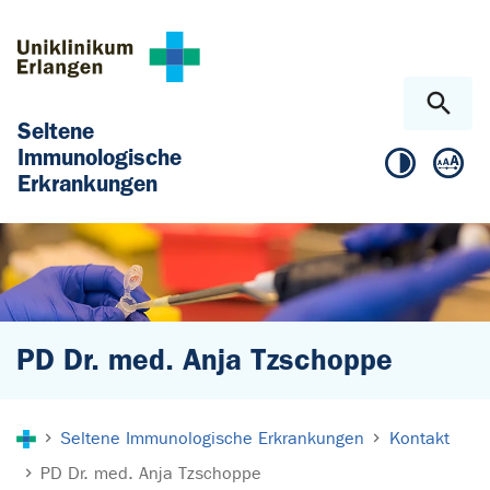
Zum Hauptinhalt springen
Skip to page footer
Seltene
Immunologische
Erkrankungen
PD Dr. med. Anja Tzschoppe
Sie sind hier:
Seltene Immunologische Erkrankungen
Kontakt
PD Dr. med. Anja Tzschoppe