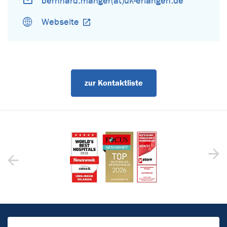
bernhard.manger(at)uk-erlangen.de
Webseite
zur Kontaktliste