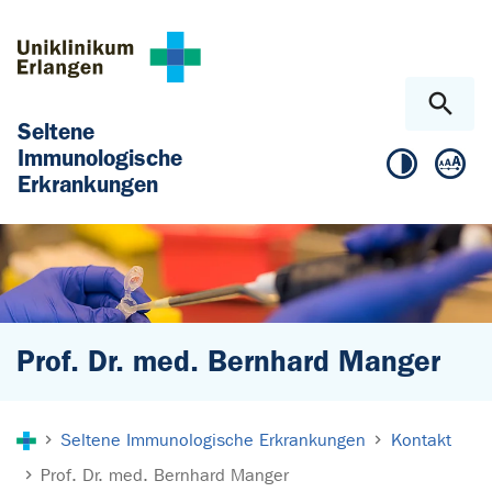
Zum Hauptinhalt springen
Skip to page footer
Seltene
Immunologische
Erkrankungen
Prof. Dr. med. Bernhard Manger
Sie sind hier:
Seltene Immunologische Erkrankungen
Kontakt
Prof. Dr. med. Bernhard Manger